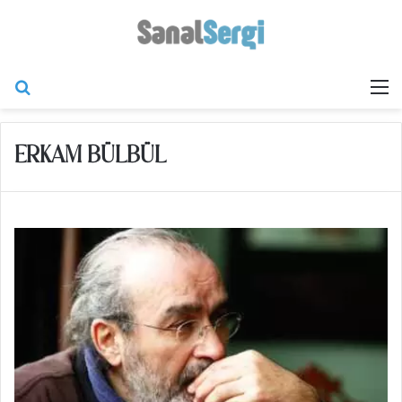
Arama yap ...
M
ERKAM BÜLBÜL