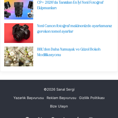
CP+ 2026’da Tanıtılan En İyi Yeni Fotoğraf
Ekipmanları
Yeni Canon fotoğraf makinenizde ayarlamanız
gereken temel ayarlar
BBL’den Daha Yumuşak ve Güzel Bokeh
Modifikasyonu
©2026 Sanal Sergi
Yazarlık Başvurusu
Reklam Başvurusu
Gizlilik Politikası
Bize Ulaşın