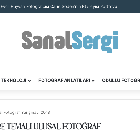
iam Meyers’in ‘Civics’ Kitabı New York’un Yurttaşlık Hikâyelerini Anlatıyor
TEKNOLOJİ
FOTOĞRAF ANLATILARI
ÖDÜLLÜ FOTOĞ
sal Fotoğraf Yarışması 2018
VRE TEMALI ULUSAL FOTOĞRAF