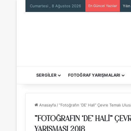
Cumartesi , 8 Ağustos 2026
En Güncel Yazılar
Will
SERGİLER
FOTOĞRAF YARIŞMALARI
Anasayfa
/
”Fotoğrafın ‘DE’ Hali” Çevre Temalı Ulu
”FOTOĞRAFIN ‘DE’ HALI” ÇE
YARIŞMASI 2018