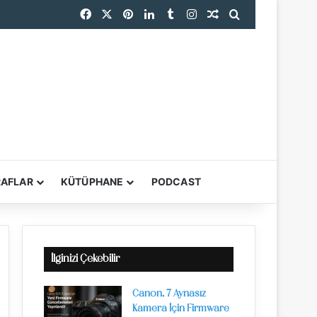
Facebook
X
Pinterest
LinkedIn
Tumblr
Instagram
Rastgele Makale
Arama yap ...
RAFLAR
KÜTÜPHANE
PODCAST
YARDIMCI ARAÇL
İlginizi Çekebilir
Canon, 7 Aynasız
Kamera İçin Firmware