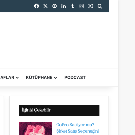
Facebook
X
Pinterest
LinkedIn
Tumblr
Instagram
Rastgele Makale
Arama yap ...
RAFLAR
KÜTÜPHANE
PODCAST
YARDIMCI ARAÇL
İlginizi Çekebilir
GoPro Satılıyor mu?
Şirket Satış Seçeneğini