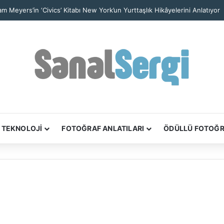
iam Meyers’in ‘Civics’ Kitabı New York’un Yurttaşlık Hikâyelerini Anlatıyor
TEKNOLOJİ
FOTOĞRAF ANLATILARI
ÖDÜLLÜ FOTOĞ