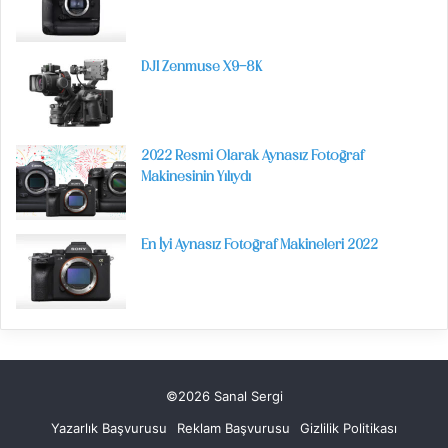
DJI Zenmuse X9-8K
2022 Resmi Olarak Aynasız Fotoğraf
Makinesinin Yılıydı
En İyi Aynasız Fotoğraf Makineleri 2022
©2026 Sanal Sergi
Yazarlık Başvurusu
Reklam Başvurusu
Gizlilik Politikası