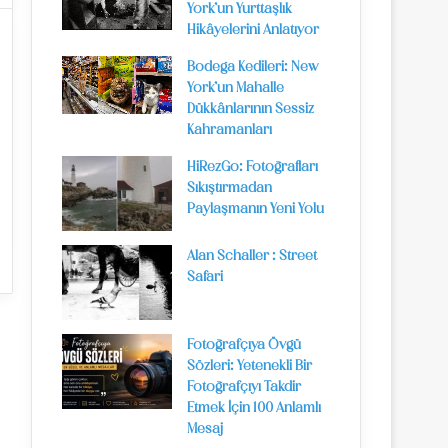
York’un Yurttaşlık
Hikâyelerini Anlatıyor
Bodega Kedileri: New
York’un Mahalle
Dükkânlarının Sessiz
Kahramanları
HiRezGo: Fotoğrafları
Sıkıştırmadan
Paylaşmanın Yeni Yolu
Alan Schaller : Street
Safari
Fotoğrafçıya Övgü
Sözleri: Yetenekli Bir
Fotoğrafçıyı Takdir
Etmek İçin 100 Anlamlı
Mesaj