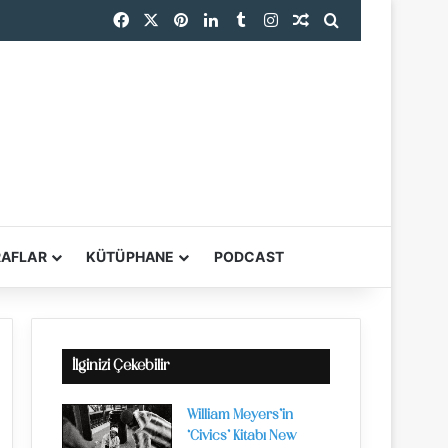
Facebook
X
Pinterest
LinkedIn
Tumblr
Instagram
Rastgele Makale
Arama yap ...
RAFLAR
KÜTÜPHANE
PODCAST
YARDIMCI ARAÇL
İlginizi Çekebilir
William Meyers’in
‘Civics’ Kitabı New