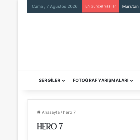
Cuma , 7 Ağustos 2026
En Güncel Yazılar
Mars’tan
SERGİLER
FOTOĞRAF YARIŞMALARI
Anasayfa
/
hero 7
HERO 7