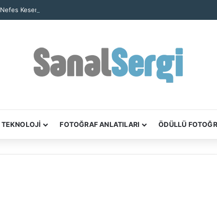
 Nefes Kesen Kare: Yalnız Kaya Oluşumu Tüm Ayrıntılarıyla Görüntülendi
TEKNOLOJİ
FOTOĞRAF ANLATILARI
ÖDÜLLÜ FOTOĞ