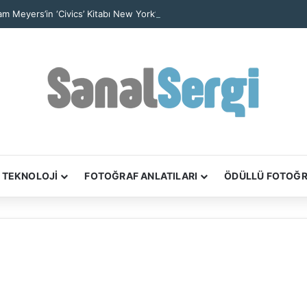
iam Meyers’in ‘Civics’ Kitabı New York’un Yurttaşlık Hikâyelerini Anlatıyor
TEKNOLOJİ
FOTOĞRAF ANLATILARI
ÖDÜLLÜ FOTOĞ