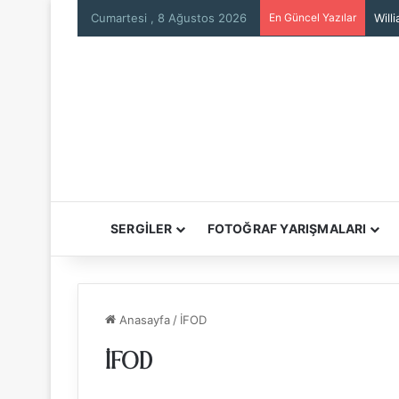
Cumartesi , 8 Ağustos 2026
En Güncel Yazılar
Will
SERGİLER
FOTOĞRAF YARIŞMALARI
Anasayfa
/
İFOD
İFOD