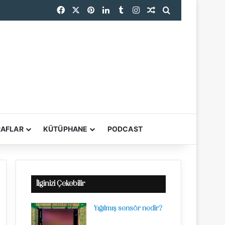
Facebook
X
Pinterest
LinkedIn
Tumblr
Instagram
Rastgele Makale
Arama yap ...
RAFLAR
KÜTÜPHANE
PODCAST
YARDIMCI ARAÇL
İlginizi Çekebilir
Yığılmış sensör nedir?