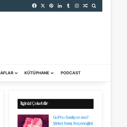
Facebook
X
Pinterest
LinkedIn
Tumblr
Instagram
Rastgele Makale
Arama yap ...
endi
RAFLAR
KÜTÜPHANE
PODCAST
YARDIMCI ARAÇL
İlginizi Çekebilir
GoPro Satılıyor mu?
Şirket Satış Seçeneğini