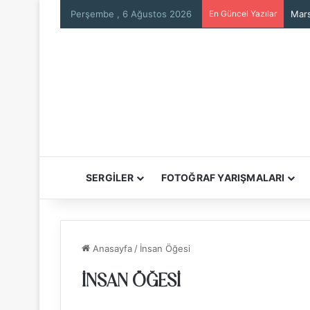
Perşembe , 6 Ağustos 2026
En Güncel Yazılar
Mars
SERGİLER
FOTOĞRAF YARIŞMALARI
Anasayfa
/
İnsan Öğesi
İNSAN ÖĞESI