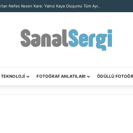
’tan Nefes Kesen Kare: Yalnız Kaya Oluşumu Tüm Ayrıntılarıyla Görüntül
TEKNOLOJİ
FOTOĞRAF ANLATILARI
ÖDÜLLÜ FOTOĞ