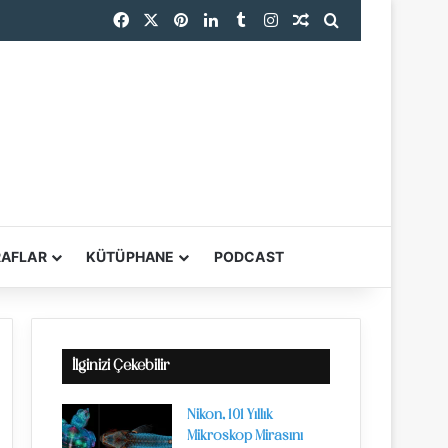
Facebook
X
Pinterest
LinkedIn
Tumblr
Instagram
Rastgele Makale
Arama yap ...
RAFLAR
KÜTÜPHANE
PODCAST
YARDIMCI ARAÇL
İlginizi Çekebilir
Nikon, 101 Yıllık
Mikroskop Mirasını