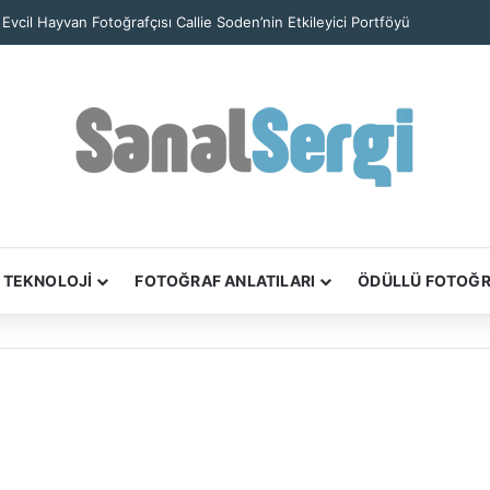
iam Meyers’in ‘Civics’ Kitabı New York’un Yurttaşlık Hikâyelerini Anlatıyor
TEKNOLOJİ
FOTOĞRAF ANLATILARI
ÖDÜLLÜ FOTOĞ