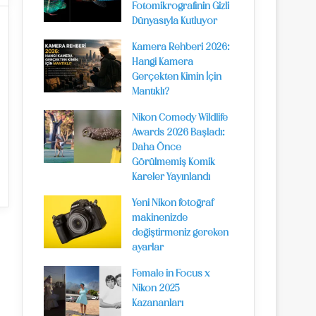
Fotomikrografinin Gizli
Dünyasıyla Kutluyor
Kamera Rehberi 2026:
Hangi Kamera
Gerçekten Kimin İçin
Mantıklı?
Nikon Comedy Wildlife
Awards 2026 Başladı:
Daha Önce
Görülmemiş Komik
Kareler Yayınlandı
Yeni Nikon fotoğraf
makinenizde
değiştirmeniz gereken
ayarlar
Female in Focus x
Nikon 2025
Kazananları