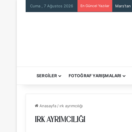
Cuma , 7 Ağustos 2026
En Güncel Yazılar
Mars’tan
SERGİLER
FOTOĞRAF YARIŞMALARI
Anasayfa
/
ırk ayrımcılığı
IRK AYRIMCILIĞI