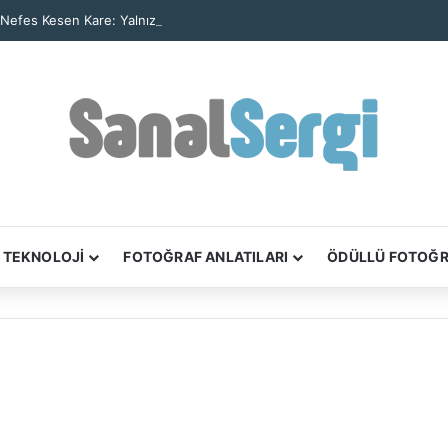
 Nefes Kesen Kare: Yalnız Kaya Oluşumu Tüm Ayrıntılarıyla Görüntülendi
TEKNOLOJİ
FOTOĞRAF ANLATILARI
ÖDÜLLÜ FOTOĞ