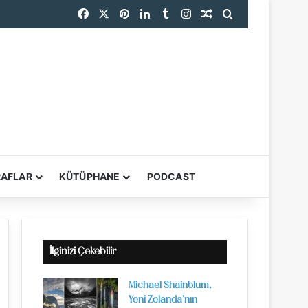
Facebook
X
Pinterest
LinkedIn
Tumblr
Instagram
Rastgele Makale
Arama yap ...
RAFLAR
KÜTÜPHANE
PODCAST
YARDIMCI ARAÇL
İlginizi Çekebilir
Michael Shainblum,
Yeni Zelanda’nın