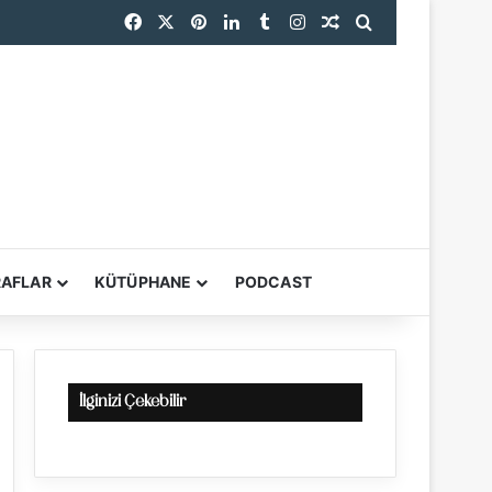
Facebook
X
Pinterest
LinkedIn
Tumblr
Instagram
Rastgele Makale
Arama yap ...
RAFLAR
KÜTÜPHANE
PODCAST
YARDIMCI ARAÇL
İlginizi Çekebilir