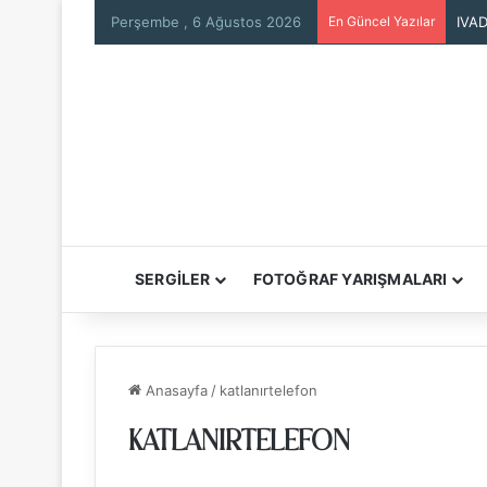
Perşembe , 6 Ağustos 2026
En Güncel Yazılar
IVAD
SERGİLER
FOTOĞRAF YARIŞMALARI
Anasayfa
/
katlanırtelefon
KATLANIRTELEFON