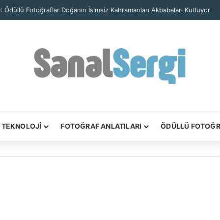
: Ödüllü Fotoğraflar Doğanın İsimsiz Kahramanları Akbabaları Kutluyor
TEKNOLOJİ
FOTOĞRAF ANLATILARI
ÖDÜLLÜ FOTOĞ