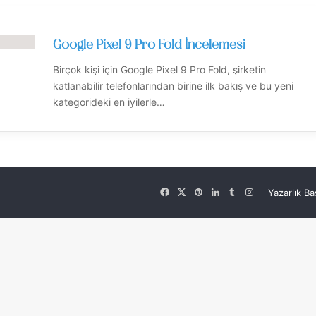
Google Pixel 9 Pro Fold İncelemesi
Birçok kişi için Google Pixel 9 Pro Fold, şirketin
katlanabilir telefonlarından birine ilk bakış ve bu yeni
kategorideki en iyilerle…
Facebook
X
Pinterest
LinkedIn
Tumblr
Instagram
Yazarlık B