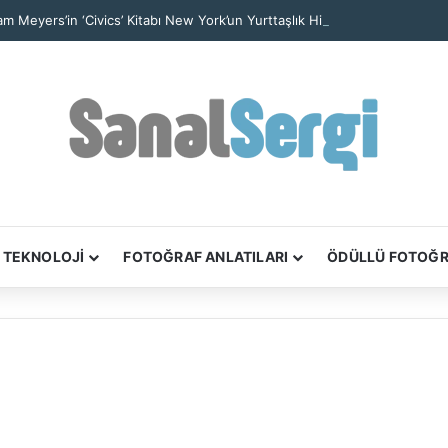
iam Meyers’in ‘Civics’ Kitabı New York’un Yurttaşlık Hikâyelerini Anlatıyor
TEKNOLOJİ
FOTOĞRAF ANLATILARI
ÖDÜLLÜ FOTOĞ