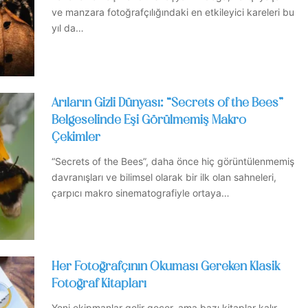
ve manzara fotoğrafçılığındaki en etkileyici kareleri bu
yıl da…
Arıların Gizli Dünyası: “Secrets of the Bees”
Belgeselinde Eşi Görülmemiş Makro
Çekimler
“Secrets of the Bees”, daha önce hiç görüntülenmemiş
davranışları ve bilimsel olarak bir ilk olan sahneleri,
çarpıcı makro sinematografiyle ortaya…
Her Fotoğrafçının Okuması Gereken Klasik
Fotoğraf Kitapları
Yeni ekipmanlar gelir geçer, ama bazı kitaplar kalır.