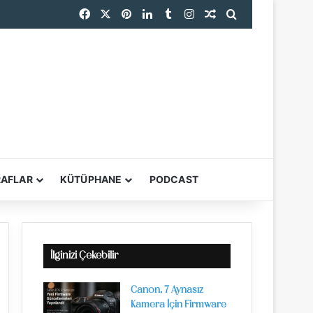
Facebook
X
Pinterest
LinkedIn
Tumblr
Instagram
Rastgele Makale
Arama yap ...
RAFLAR
KÜTÜPHANE
PODCAST
YARDIMCI ARAÇL
İlginizi Çekebilir
Canon, 7 Aynasız
Kamera İçin Firmware