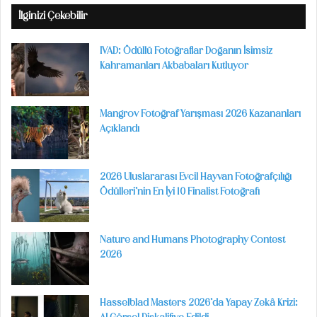
İlginizi Çekebilir
IVAD: Ödüllü Fotoğraflar Doğanın İsimsiz
Kahramanları Akbabaları Kutluyor
Mangrov Fotoğraf Yarışması 2026 Kazananları
Açıklandı
2026 Uluslararası Evcil Hayvan Fotoğrafçılığı
Ödülleri’nin En İyi 10 Finalist Fotoğrafı
Nature and Humans Photography Contest
2026
Hasselblad Masters 2026’da Yapay Zekâ Krizi: