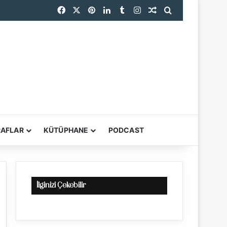
Facebook
X
Pinterest
LinkedIn
Tumblr
Instagram
Rastgele Makale
Arama yap ...
RAFLAR
KÜTÜPHANE
PODCAST
YARDIMCI ARAÇL
İlginizi Çekebilir