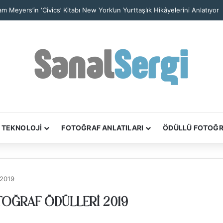
iam Meyers’in ‘Civics’ Kitabı New York’un Yurttaşlık Hikâyelerini Anlatıyor
TEKNOLOJİ
FOTOĞRAF ANLATILARI
ÖDÜLLÜ FOTOĞ
 2019
OĞRAF ÖDÜLLERI 2019