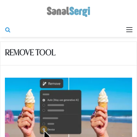
Arama yap ...
M
REMOVE TOOL