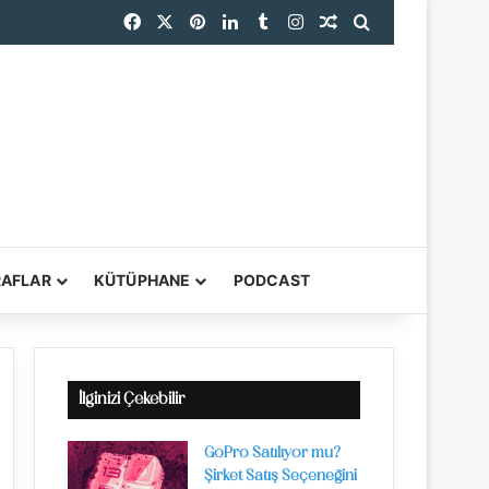
Facebook
X
Pinterest
LinkedIn
Tumblr
Instagram
Rastgele Makale
Arama yap ...
endi
RAFLAR
KÜTÜPHANE
PODCAST
YARDIMCI ARAÇL
İlginizi Çekebilir
GoPro Satılıyor mu?
Şirket Satış Seçeneğini