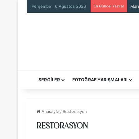
Perşembe , 6 Ağustos 2026
En Güncel Yazılar
Mars
SERGİLER
FOTOĞRAF YARIŞMALARI
Anasayfa
/
Restorasyon
RESTORASYON