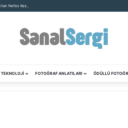
’tan Nefes Kesen Kare: Yalnız Kaya Oluşumu Tüm Ayrıntılarıyla Görüntül
TEKNOLOJİ
FOTOĞRAF ANLATILARI
ÖDÜLLÜ FOTOĞ