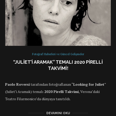
Fotoğraf Haberleri ve Güncel Gelişmeler
“JULIET’I ARAMAK” TEMALI 2020 PIRELLI
TAKVIMI!
Paolo Roversi
tarafından fotoğraflanan “
Looking for Juliet
”
(Juliet’i Aramak) temalı
2020 Pirelli Takvimi
, Verona’daki
Teatro Filarmonico’da dünyaya tanıtıldı.
DEVAMINI OKU