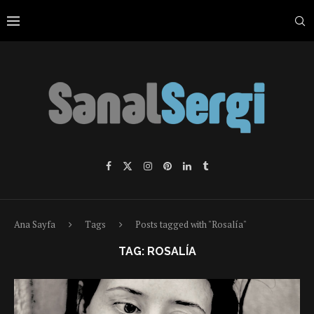
Ana Sayfa
Tags
Posts tagged with "Rosalía"
TAG:
ROSALÍA