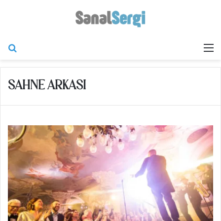
Arama yap ...
M
SAHNE ARKASI