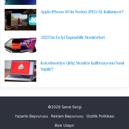
Apple iPhone 16’da Neden JPEG-XL Kullanıyor?
2023’ün En İyi Taşınabilir Monitörleri
Kolorimetriye Giriş: Monitör Kalibrasyonu Nasıl
Yapılır?
©2026 Sanal Sergi
Yazarlık Başvurusu
Reklam Başvurusu
Gizlilik Politikası
Bize Ulaşın