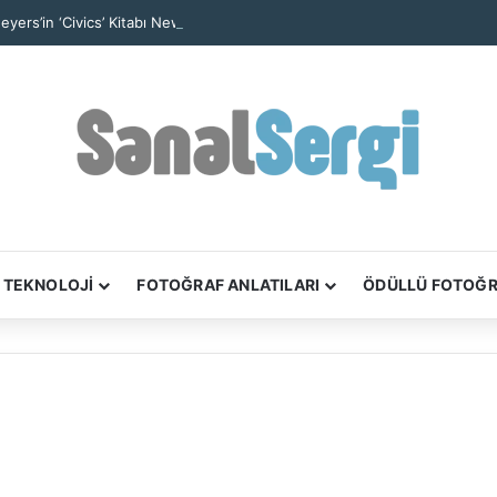
eyers’in ‘Civics’ Kitabı New York’un Yurttaşlık Hikâyelerini Anlatıyor
TEKNOLOJİ
FOTOĞRAF ANLATILARI
ÖDÜLLÜ FOTOĞ