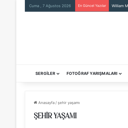
Cuma , 7 Ağustos 2026
En Güncel Yazılar
William M
SERGİLER
FOTOĞRAF YARIŞMALARI
Anasayfa
/
şehir yaşamı
ŞEHIR YAŞAMI