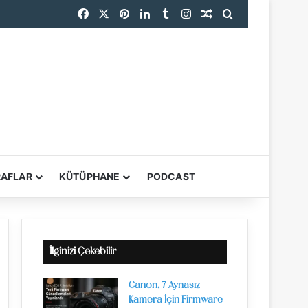
Facebook
X
Pinterest
LinkedIn
Tumblr
Instagram
Rastgele Makale
Arama yap ...
RAFLAR
KÜTÜPHANE
PODCAST
YARDIMCI ARAÇL
İlginizi Çekebilir
Canon, 7 Aynasız
Kamera İçin Firmware