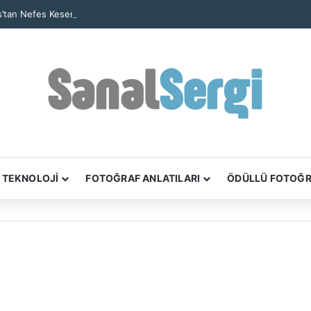
’tan Nefes Kesen Kare: Yalnız Kaya Oluşumu Tüm Ayrıntılarıyla Görüntül
TEKNOLOJİ
FOTOĞRAF ANLATILARI
ÖDÜLLÜ FOTOĞ