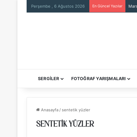
Perşembe , 6 Ağustos 2026
En Güncel Yazılar
Mars
SERGİLER
FOTOĞRAF YARIŞMALARI
Anasayfa
/
sentetik yüzler
SENTETIK YÜZLER