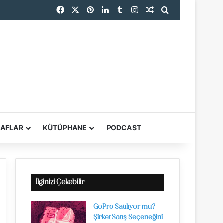
Facebook
X
Pinterest
LinkedIn
Tumblr
Instagram
Rastgele Makale
Arama yap ...
endi
RAFLAR
KÜTÜPHANE
PODCAST
YARDIMCI ARAÇL
İlginizi Çekebilir
GoPro Satılıyor mu?
Şirket Satış Seçeneğini