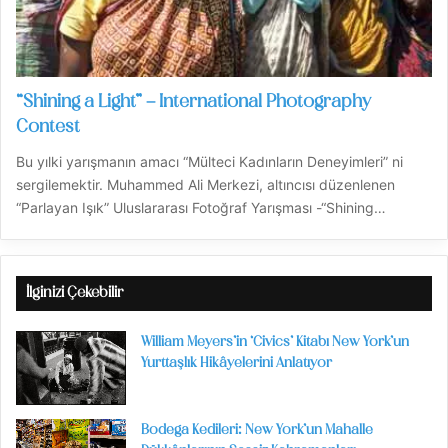
“Shining a Light” – International Photography
Contest
Bu yılki yarışmanın amacı “Mülteci Kadınların Deneyimleri” ni
sergilemektir. Muhammed Ali Merkezi, altıncısı düzenlenen
“Parlayan Işık” Uluslararası Fotoğraf Yarışması -“Shining…
İlginizi Çekebilir
William Meyers’in ‘Civics’ Kitabı New York’un
Yurttaşlık Hikâyelerini Anlatıyor
Bodega Kedileri: New York’un Mahalle