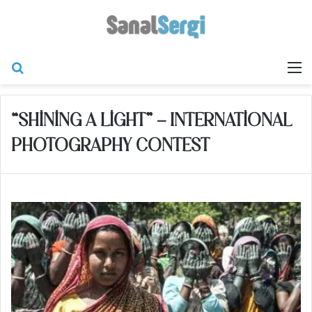
Arama yap ...
M
“SHINING A LIGHT” – INTERNATIONAL
PHOTOGRAPHY CONTEST