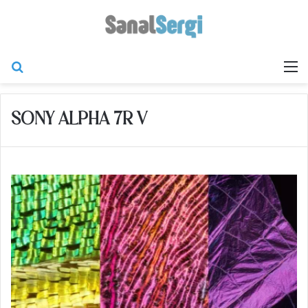
Arama yap ...
M
SONY ALPHA 7R V