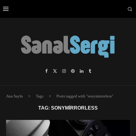
Ana Sayfa
Tags
Posts tagged with "sonymirrorless"
TAG:
SONYMIRRORLESS