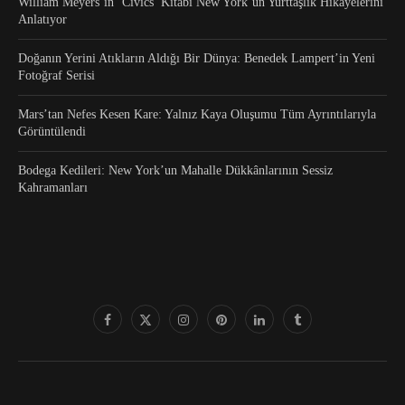
William Meyers’in ‘Civics’ Kitabı New York’un Yurttaşlık Hikâyelerini
Anlatıyor
Doğanın Yerini Atıkların Aldığı Bir Dünya: Benedek Lampert’in Yeni
Fotoğraf Serisi
Mars’tan Nefes Kesen Kare: Yalnız Kaya Oluşumu Tüm Ayrıntılarıyla
Görüntülendi
Bodega Kedileri: New York’un Mahalle Dükkânlarının Sessiz
Kahramanları