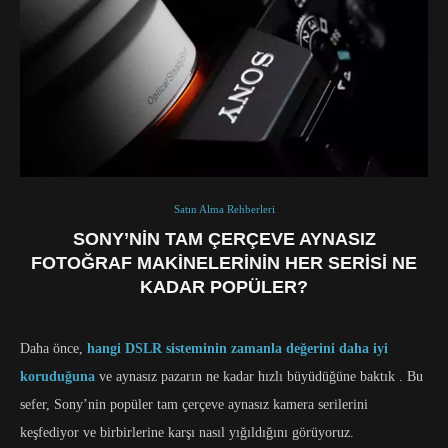
Satın Alma Rehberleri
SONY’NIN TAM ÇERÇEVE AYNASIZ
FOTOĞRAF MAKINELERININ HER SERISI NE
KADAR POPÜLER?
Daha önce,
hangi DSLR sisteminin zamanla değerini daha iyi
koruduğuna
ve aynasız pazarın ne kadar hızlı büyüdüğüne baktık . Bu
sefer, Sony’nin popüler tam çerçeve aynasız kamera serilerini
keşfediyor ve birbirlerine karşı nasıl yığıldığını görüyoruz.