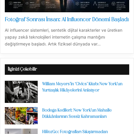
Fotoğraf Sonrası İnsan: AI Influencer Dönemi Başladı
AI influencer sistemleri, sentetik dijital karakterler ve üretken
yapay zekâ teknolojileri internetin çalışma mantığını
değiştirmeye başladı. Artık fiziksel dünyada var…
İlginizi Çekebilir
William Meyers’in ‘Civics’ Kitabı New York’un
Yurttaşlık Hikâyelerini Anlatıyor
Bodega Kedileri: New York’un Mahalle
Dükkânlarının Sessiz Kahramanları
HiRezGo: Fotoğrafları Sıkıştırmadan