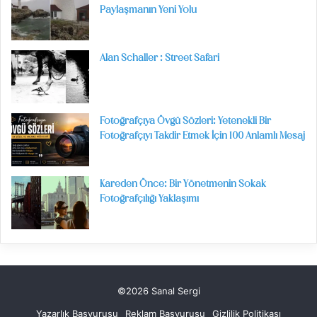
Paylaşmanın Yeni Yolu
Alan Schaller : Street Safari
Fotoğrafçıya Övgü Sözleri: Yetenekli Bir
Fotoğrafçıyı Takdir Etmek İçin 100 Anlamlı Mesaj
Kareden Önce: Bir Yönetmenin Sokak
Fotoğrafçılığı Yaklaşımı
©2026 Sanal Sergi
Yazarlık Başvurusu
Reklam Başvurusu
Gizlilik Politikası