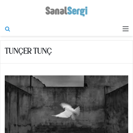
Arama yap ...
M
TUNÇER TUNÇ