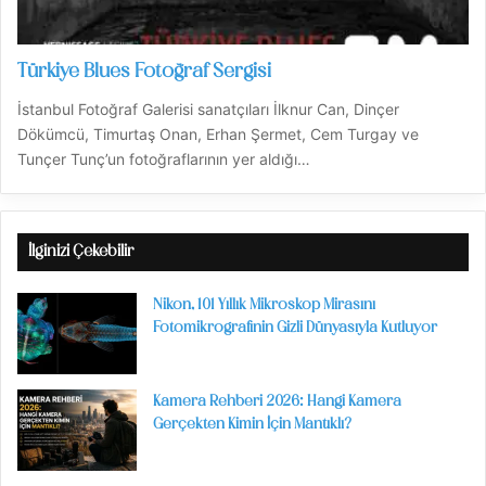
Türkiye Blues Fotoğraf Sergisi
İstanbul Fotoğraf Galerisi sanatçıları İlknur Can, Dinçer
Dökümcü, Timurtaş Onan, Erhan Şermet, Cem Turgay ve
Tunçer Tunç’un fotoğraflarının yer aldığı…
İlginizi Çekebilir
Nikon, 101 Yıllık Mikroskop Mirasını
Fotomikrografinin Gizli Dünyasıyla Kutluyor
Kamera Rehberi 2026: Hangi Kamera
Gerçekten Kimin İçin Mantıklı?