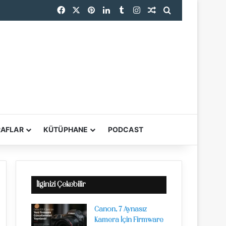
Facebook
X
Pinterest
LinkedIn
Tumblr
Instagram
Rastgele Makale
Arama yap ...
RAFLAR
KÜTÜPHANE
PODCAST
YARDIMCI ARAÇL
İlginizi Çekebilir
Canon, 7 Aynasız
Kamera İçin Firmware