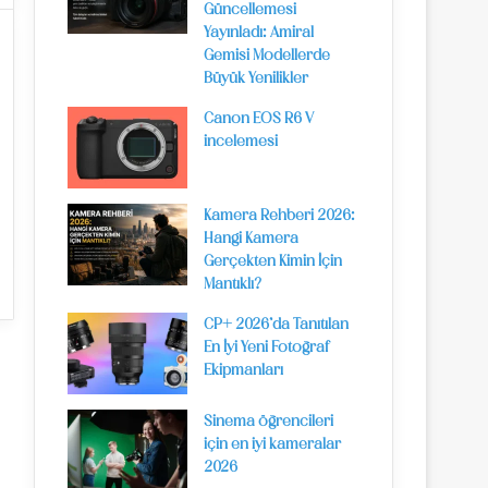
Güncellemesi
Yayınladı: Amiral
Gemisi Modellerde
Büyük Yenilikler
Canon EOS R6 V
incelemesi
Kamera Rehberi 2026:
Hangi Kamera
Gerçekten Kimin İçin
Mantıklı?
CP+ 2026’da Tanıtılan
En İyi Yeni Fotoğraf
Ekipmanları
Sinema öğrencileri
için en iyi kameralar
2026