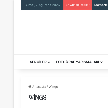
Cuma , 7 Ağustos 2026
En Güncel Yazılar
Mars’tan
SERGİLER
FOTOĞRAF YARIŞMALARI
Anasayfa
/
Wings
WINGS