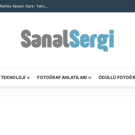
 Nefes Kesen Kare: Yalnız Kaya Oluşumu Tüm Ayrıntılarıyla Görüntülendi
TEKNOLOJİ
FOTOĞRAF ANLATILARI
ÖDÜLLÜ FOTOĞ