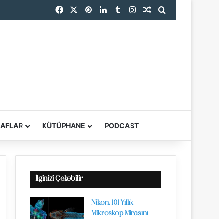
Facebook
X
Pinterest
LinkedIn
Tumblr
Instagram
Rastgele Makale
Arama yap ...
RAFLAR
KÜTÜPHANE
PODCAST
YARDIMCI ARAÇL
İlginizi Çekebilir
Nikon, 101 Yıllık
Mikroskop Mirasını