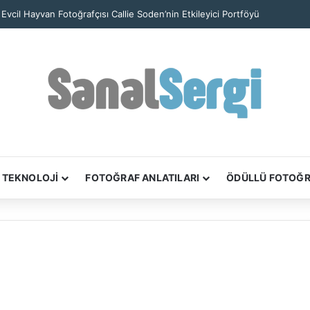
iam Meyers’in ‘Civics’ Kitabı New York’un Yurttaşlık Hikâyelerini Anlatıyor
TEKNOLOJİ
FOTOĞRAF ANLATILARI
ÖDÜLLÜ FOTOĞ