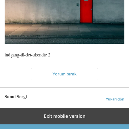
indgang-til-det-ukendte 2
Yorum bırak
Sanal Sergi
Yukarı dön
Exit mobile version