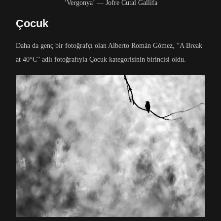
‘Vergonya’ — Jofre Cutal Gallifa
Çocuk
Daha da genç bir fotoğrafçı olan Alberto Román Gómez, “A Break
at 40°C” adlı fotoğrafıyla Çocuk kategorisinin birincisi oldu.