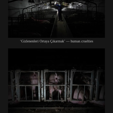
‘Gizlenenleri Ortaya Çıkarmak’ — human.cruelties