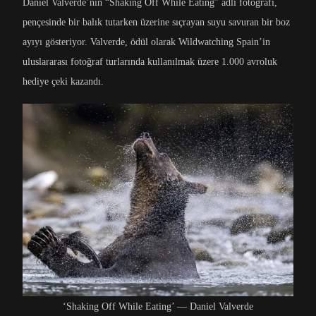
Daniel Valverde’nin “Shaking Off While Eating” adlı fotoğrafı,
pençesinde bir balık tutarken üzerine sıçrayan suyu savuran bir boz
ayıyı gösteriyor. Valverde, ödül olarak Wildwatching Spain’in
uluslararası fotoğraf turlarında kullanılmak üzere 1.000 avroluk
hediye çeki kazandı.
‘Shaking Off While Eating’ — Daniel Valverde