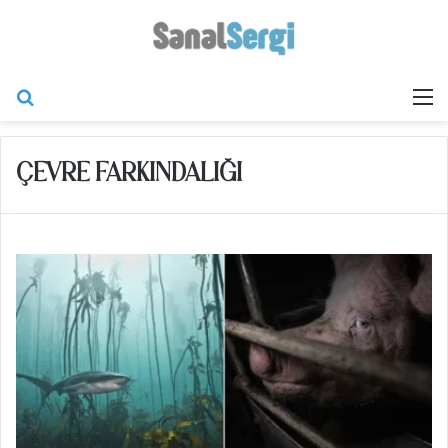
Arama yap ...
M
ÇEVRE FARKINDALIĞI