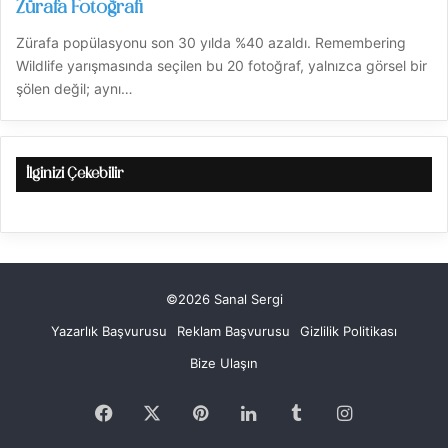
Zürafa Fotoğrafı
Zürafa popülasyonu son 30 yılda %40 azaldı. Remembering
Wildlife yarışmasında seçilen bu 20 fotoğraf, yalnızca görsel bir
şölen değil; aynı…
İlginizi Çekebilir
©2026 Sanal Sergi
Yazarlık Başvurusu
Reklam Başvurusu
Gizlilik Politikası
Bize Ulaşın
Facebook
X
Pinterest
LinkedIn
Tumblr
Instagram