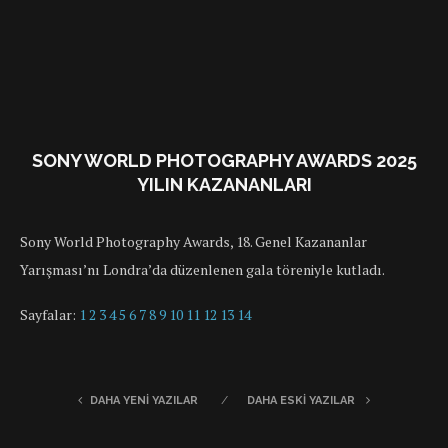
SONY WORLD PHOTOGRAPHY AWARDS 2025
YILIN KAZANANLARI
Sony World Photography Awards, 18. Genel Kazananlar
Yarışması’nı Londra’da düzenlenen gala töreniyle kutladı.
Sayfalar:
1
2
3
4
5
6
7
8
9
10
11
12
13
14
DAHA YENI YAZILAR
DAHA ESKI YAZILAR