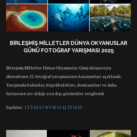
BIRLEŞMIŞ MILLETLER DÜNYA OKYANUSLAR
GÜNÜ FOTOĞRAF YARIŞMASI 2025
Birleşmiş Milletler Dünya Okyanuslar Günü dolayısıyla
düzenlenen 12. fotoğraf yarışmasının kazananları açıklandı.
Yarışmada balinalar, köpekbalıkları, denizanaları ve daha
fazlasının yer aldığı sıra dışı görüntüler sergilendi.
Sayfalar:
1
2
3
4
5
6
7
8
9
10
11
12
13
14
15