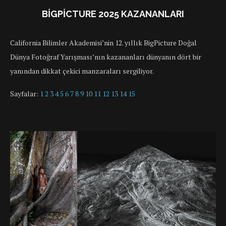
BIGPICTURE 2025 KAZANANLARI
California Bilimler Akademisi’nin 12. yıllık BigPicture Doğal
Dünya Fotoğraf Yarışması’nın kazananları dünyanın dört bir
yanından dikkat çekici manzaraları sergiliyor.
Sayfalar:
1
2
3
4
5
6
7
8
9
10
11
12
13
14
15