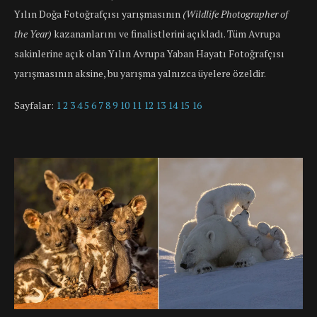
Yılın Doğa Fotoğrafçısı yarışmasının
(Wildlife Photographer of
the Year)
kazananlarını ve finalistlerini açıkladı. Tüm Avrupa
sakinlerine açık olan Yılın Avrupa Yaban Hayatı Fotoğrafçısı
yarışmasının aksine, bu yarışma yalnızca üyelere özeldir.
Sayfalar:
1
2
3
4
5
6
7
8
9
10
11
12
13
14
15
16