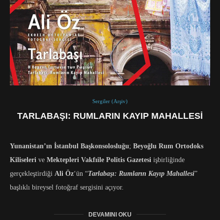
Sergiler (Arşiv)
TARLABAŞI: RUMLARIN KAYIP MAHALLESI
Yunanistan’ın İstanbul Başkonsolosluğu
;
Beyoğlu Rum Ortodoks
Kiliseleri
ve
Mektepleri Vakfıile Politis Gazetesi
işbirliğinde
gerçekleştirdiği
Ali Öz
‘ün “
Tarlabaşı: Rumların Kayıp Mahallesi
”
başlıklı bireysel fotoğraf sergisini açıyor.
DEVAMINI OKU