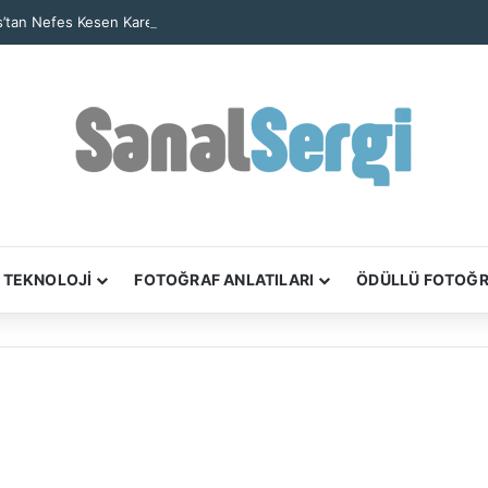
’tan Nefes Kesen Kare: Yalnız Kaya Oluşumu Tüm Ayrıntılarıyla Görüntül
TEKNOLOJİ
FOTOĞRAF ANLATILARI
ÖDÜLLÜ FOTOĞ