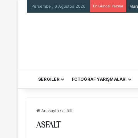
Perşembe , 6 Ağustos 2026
En Güncel Yazılar
Mars
SERGİLER
FOTOĞRAF YARIŞMALARI
Anasayfa
/
asfalt
ASFALT