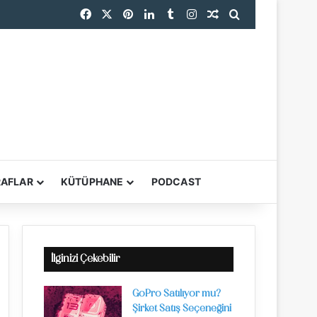
Facebook
X
Pinterest
LinkedIn
Tumblr
Instagram
Rastgele Makale
Arama yap ...
endi
RAFLAR
KÜTÜPHANE
PODCAST
YARDIMCI ARAÇL
İlginizi Çekebilir
GoPro Satılıyor mu?
Şirket Satış Seçeneğini