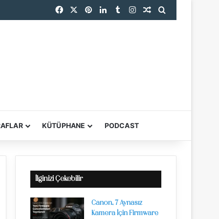
Facebook
X
Pinterest
LinkedIn
Tumblr
Instagram
Rastgele Makale
Arama yap ...
RAFLAR
KÜTÜPHANE
PODCAST
YARDIMCI ARAÇL
İlginizi Çekebilir
Canon, 7 Aynasız
Kamera İçin Firmware