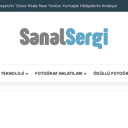
 Nefes Kesen Kare: Yalnız Kaya Oluşumu Tüm Ayrıntılarıyla Görüntülendi
TEKNOLOJİ
FOTOĞRAF ANLATILARI
ÖDÜLLÜ FOTOĞ