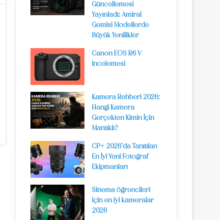
Güncellemesi
Yayınladı: Amiral
Gemisi Modellerde
Büyük Yenilikler
Canon EOS R6 V
incelemesi
Kamera Rehberi 2026:
Hangi Kamera
Gerçekten Kimin İçin
Mantıklı?
CP+ 2026’da Tanıtılan
En İyi Yeni Fotoğraf
Ekipmanları
Sinema öğrencileri
için en iyi kameralar
2026