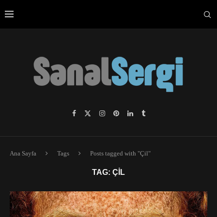
Ana Sayfa
Tags
Posts tagged with "Çil"
TAG:
ÇIL