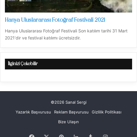
Hanya Uluslararası Fotoğraf Festivali 2021
Hanya Uluslararası Fotoğraf Festivali Son katılım tarihi 31 Mart
2021‘dir ve festival katılımı ücretsizdir.
İlginizi Çekebilir
©2026 Sanal Sergi
Yazarlık Başvurusu
Reklam Başvurusu
Gizlilik Politikası
Bize Ulaşın
Facebook
X
Pinterest
LinkedIn
Tumblr
Instagram