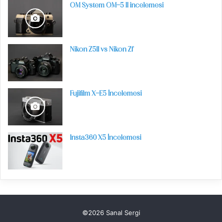
OM System OM-5 II incelemesi
Nikon Z5II vs Nikon Zf
Fujifilm X-E5 İncelemesi
Insta360 X5 İncelemesi
©2026 Sanal Sergi