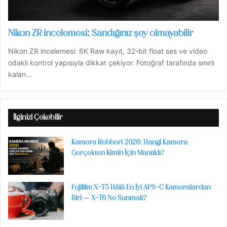
Nikon ZR incelemesi: Sandığınız şey olmayabilir
Nikon ZR incelemesi: 6K Raw kayıt, 32-bit float ses ve video
odaklı kontrol yapısıyla dikkat çekiyor. Fotoğraf tarafında sınırlı
kalan…
İlginizi Çekebilir
Kamera Rehberi 2026: Hangi Kamera
Gerçekten Kimin İçin Mantıklı?
Fujifilm X-T5 Hâlâ En İyi APS-C Kameralardan
Biri — X-T6 Ne Sunmalı?