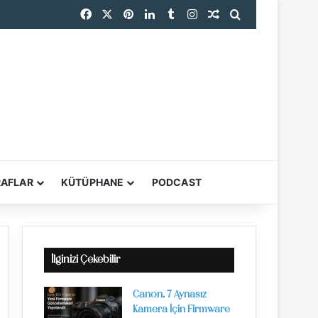
Facebook
X
Pinterest
LinkedIn
Tumblr
Instagram
Rastgele Makale
Arama yap ...
RAFLAR
KÜTÜPHANE
PODCAST
YARDIMCI ARAÇL
İlginizi Çekebilir
Canon, 7 Aynasız
Kamera İçin Firmware