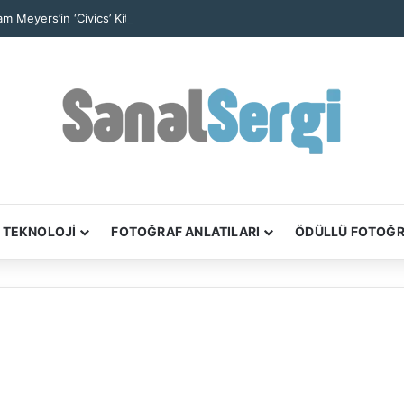
iam Meyers’in ‘Civics’ Kitabı New York’un Yurttaşlık Hikâyelerini Anlatıyor
TEKNOLOJİ
FOTOĞRAF ANLATILARI
ÖDÜLLÜ FOTOĞ