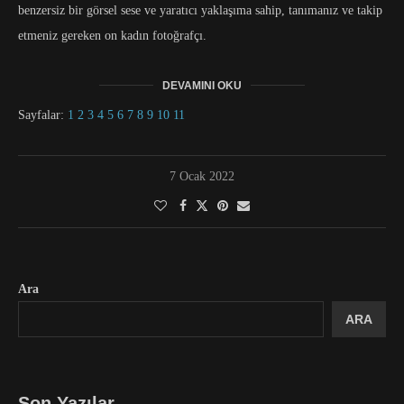
benzersiz bir görsel sese ve yaratıcı yaklaşıma sahip, tanımanız ve takip
etmeniz gereken on kadın fotoğrafçı.
DEVAMINI OKU
Sayfalar:
1
2
3
4
5
6
7
8
9
10
11
7 Ocak 2022
Ara
ARA
Son Yazılar