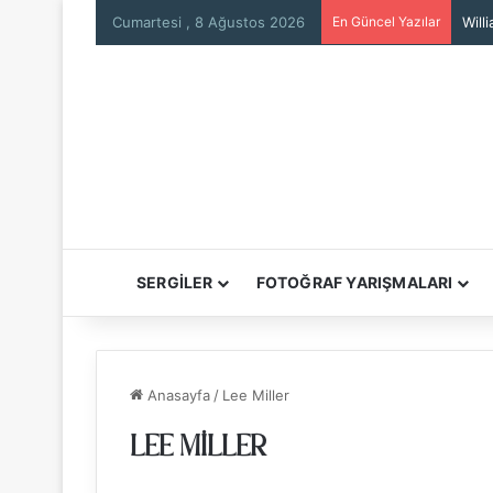
Cumartesi , 8 Ağustos 2026
En Güncel Yazılar
Will
SERGİLER
FOTOĞRAF YARIŞMALARI
Anasayfa
/
Lee Miller
LEE MILLER