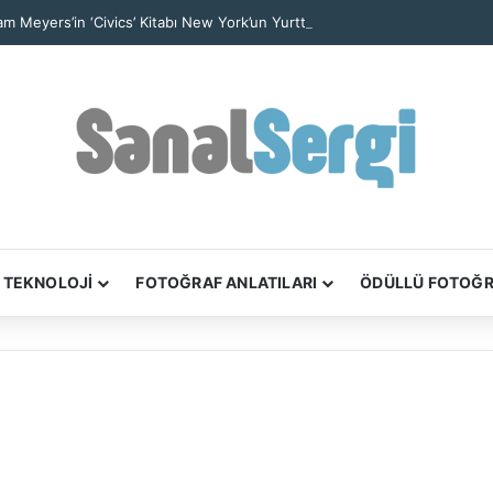
iam Meyers’in ‘Civics’ Kitabı New York’un Yurttaşlık Hikâyelerini Anlatıyor
TEKNOLOJİ
FOTOĞRAF ANLATILARI
ÖDÜLLÜ FOTOĞ