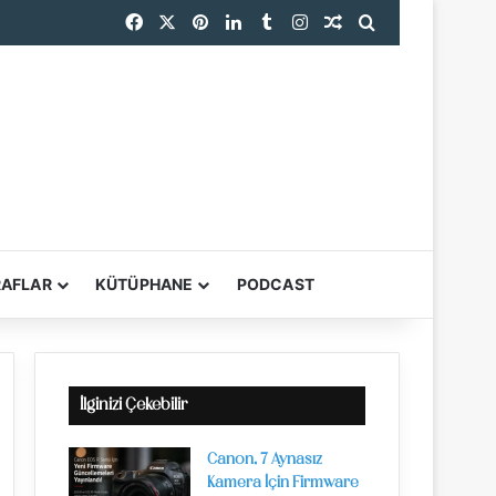
Facebook
X
Pinterest
LinkedIn
Tumblr
Instagram
Rastgele Makale
Arama yap ...
RAFLAR
KÜTÜPHANE
PODCAST
YARDIMCI ARAÇL
İlginizi Çekebilir
Canon, 7 Aynasız
Kamera İçin Firmware