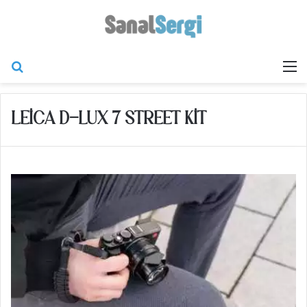
Arama yap ...
M
LEICA D-LUX 7 STREET KIT