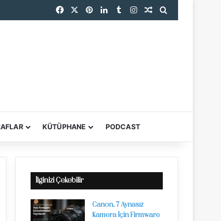
Facebook
X
Pinterest
LinkedIn
Tumblr
Instagram
Rastgele Makale
Arama yap ...
RPS Uluslararası Fotoğraf Sergisi 167. Yılında Dünyanın Dört Bir Yanından Fotoğrafçıları Buluşturuyor
RAFLAR
KÜTÜPHANE
PODCAST
YARDIMCI ARAÇL
İlginizi Çekebilir
Canon, 7 Aynasız
Kamera İçin Firmware