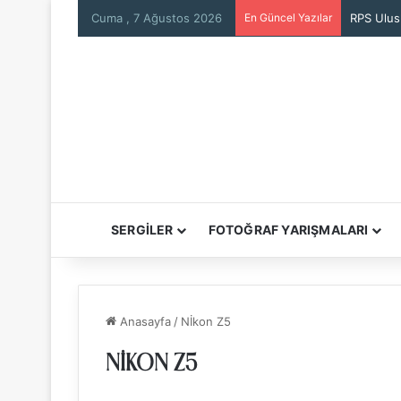
Cuma , 7 Ağustos 2026
En Güncel Yazılar
SERGİLER
FOTOĞRAF YARIŞMALARI
Anasayfa
/
Nİkon Z5
NİKON Z5