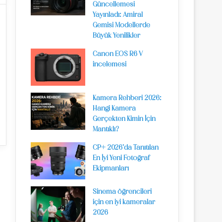
Güncellemesi
Yayınladı: Amiral
Gemisi Modellerde
Büyük Yenilikler
Canon EOS R6 V
incelemesi
Kamera Rehberi 2026:
Hangi Kamera
Gerçekten Kimin İçin
Mantıklı?
CP+ 2026’da Tanıtılan
En İyi Yeni Fotoğraf
Ekipmanları
Sinema öğrencileri
için en iyi kameralar
2026