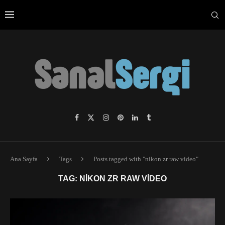
Ana Sayfa
Tags
Posts tagged with "nikon zr raw video"
TAG:
NIKON ZR RAW VIDEO