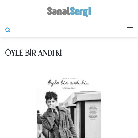
Arama yap ...
M
ÖYLE BIR ANDI KI