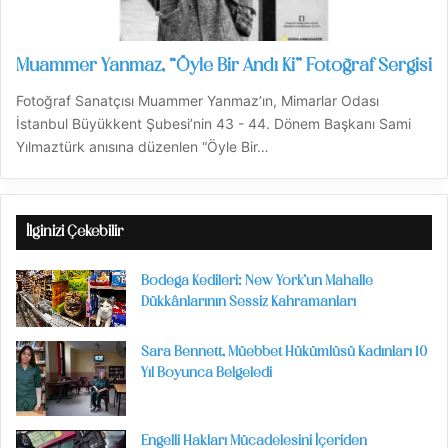
Muammer Yanmaz, “Öyle Bir Andı Ki” Fotoğraf Sergisi
Fotoğraf Sanatçısı Muammer Yanmaz’ın, Mimarlar Odası
İstanbul Büyükkent Şubesi’nin 43 - 44. Dönem Başkanı Sami
Yılmaztürk anısına düzenlen “Öyle Bir…
İlginizi Çekebilir
Bodega Kedileri: New York’un Mahalle
Dükkânlarının Sessiz Kahramanları
Sara Bennett, Müebbet Hükümlüsü Kadınları 10
Yıl Boyunca Belgeledi
Engelli Hakları Mücadelesini İçeriden