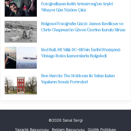
Fotoğraflayan Keith Armstrong’un Arşivi
Nihayet Gün Yüzüne Çıktı
Belgesel Fotoğrafın Gücü: James Ravilious ve
Chris Chapman’ın Güven Üzerine Kurulu Mirası
Red Bull, 68 Yıllık DC-6B’nin Tarihi Dönüşünü
Vintage Bolex Kameralarla Belgeledi
Ben Marcin: The Holdouts ile Yalnız Kalan
Yapıların Sessiz Portreleri
©2026 Sanal Sergi
Yazarlık Başvurusu
Reklam Başvurusu
Gizlilik Politikası