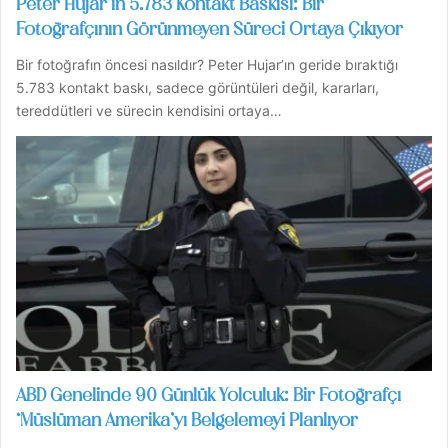
Peter Hujar’ın 5.783 Kontakt Baskısı: Bir
Fotoğrafçının Görünmeyen Süreci Ortaya Çıkıyor
Bir fotoğrafın öncesi nasıldır? Peter Hujar’ın geride bıraktığı
5.783 kontakt baskı, sadece görüntüleri değil, kararları,
tereddütleri ve sürecin kendisini ortaya…
ABD Genelinde 90 Günlük Yolculuk: Bir Fotoğrafçı
‘Müslüman Amerika’yı Belgelemeyi Planlıyor