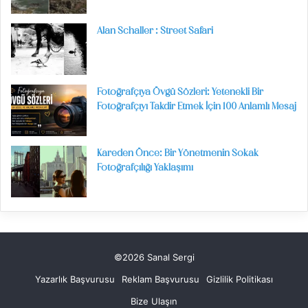
Alan Schaller : Street Safari
Fotoğrafçıya Övgü Sözleri: Yetenekli Bir
Fotoğrafçıyı Takdir Etmek İçin 100 Anlamlı Mesaj
Kareden Önce: Bir Yönetmenin Sokak
Fotoğrafçılığı Yaklaşımı
©2026 Sanal Sergi
Yazarlık Başvurusu
Reklam Başvurusu
Gizlilik Politikası
Bize Ulaşın