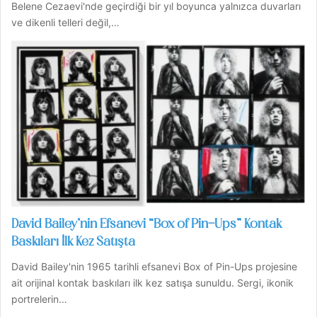
Belene Cezaevi'nde geçirdiği bir yıl boyunca yalnızca duvarları
ve dikenli telleri değil,…
David Bailey’nin Efsanevi “Box of Pin-Ups” Kontak
Baskıları İlk Kez Satışta
David Bailey'nin 1965 tarihli efsanevi Box of Pin-Ups projesine
ait orijinal kontak baskıları ilk kez satışa sunuldu. Sergi, ikonik
portrelerin…