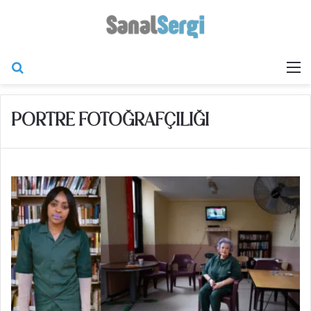
Arama yap ...
M
PORTRE FOTOĞRAFÇILIĞI