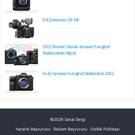
DJI Zenmuse X9-8K
2022 Resmi Olarak Aynasız Fotoğraf
Makinesinin Yılıydı
En İyi Aynasız Fotoğraf Makineleri 2022
©2026 Sanal Sergi
Yazarlık Başvurusu
Reklam Başvurusu
Gizlilik Politikası