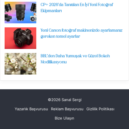
CP+ 2026’da Tanıtılan En İyi Yeni Fotoğraf
Ekipmanları
Yeni Canon fotoğraf makinenizde ayarlamanız
gereken temel ayarlar
BBL’den Daha Yumuşak ve Güzel Bokeh
Modifikasyonu
©2026 Sanal Sergi
Yazarlık Başvurusu
Reklam Başvurusu
Gizlilik Politikası
Bize Ulaşın