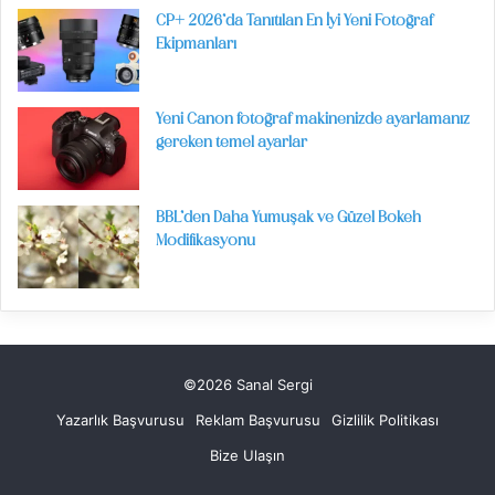
CP+ 2026’da Tanıtılan En İyi Yeni Fotoğraf
Ekipmanları
Yeni Canon fotoğraf makinenizde ayarlamanız
gereken temel ayarlar
BBL’den Daha Yumuşak ve Güzel Bokeh
Modifikasyonu
©2026 Sanal Sergi
Yazarlık Başvurusu
Reklam Başvurusu
Gizlilik Politikası
Bize Ulaşın