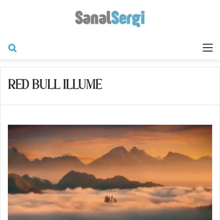
Arama yap ...
M
RED BULL ILLUME