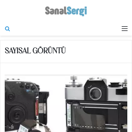
Arama yap ...
M
SAYISAL GÖRÜNTÜ