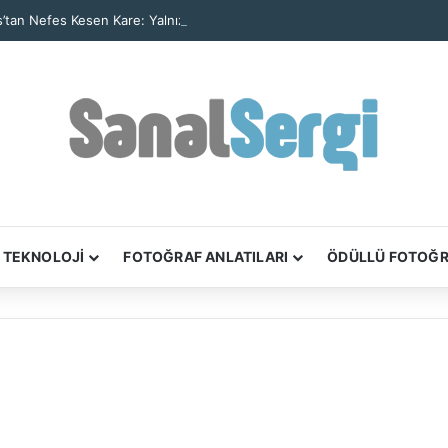
’tan Nefes Kesen Kare: Yalnız Kaya Oluşumu Tüm Ayrıntılarıyla Görüntül
TEKNOLOJİ
FOTOĞRAF ANLATILARI
ÖDÜLLÜ FOTOĞ