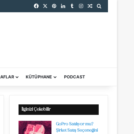
Facebook
X
Pinterest
LinkedIn
Tumblr
Instagram
Rastgele Makale
Arama yap ...
endi
RAFLAR
KÜTÜPHANE
PODCAST
YARDIMCI ARAÇL
İlginizi Çekebilir
GoPro Satılıyor mu?
Şirket Satış Seçeneğini